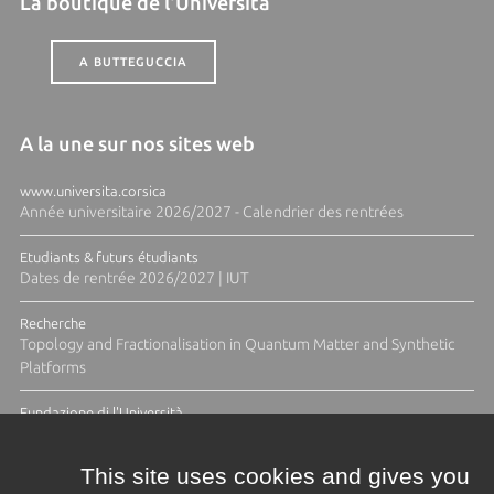
La boutique de l'Università
A BUTTEGUCCIA
A la une sur nos sites web
www.universita.corsica
Année universitaire 2026/2027 - Calendrier des rentrées
Etudiants & futurs étudiants
Dates de rentrée 2026/2027 | IUT
Recherche
Topology and Fractionalisation in Quantum Matter and Synthetic
Platforms
Fundazione di l'Università
Résidence Ange Tomasi "Lagune and Zeste" avec la photographe
Diane Moulenc
This site uses cookies and gives you