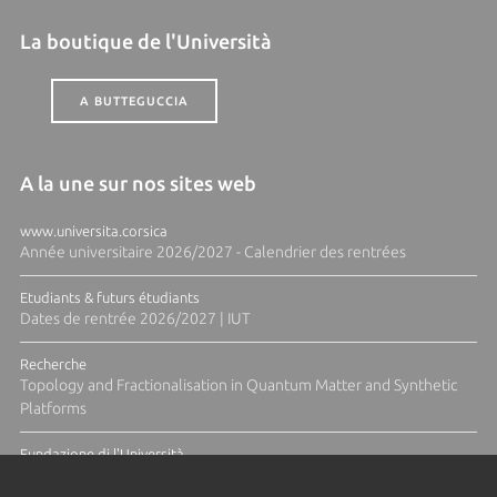
La boutique de l'Università
A BUTTEGUCCIA
A la une sur nos sites web
www.universita.corsica
Année universitaire 2026/2027 - Calendrier des rentrées
Etudiants & futurs étudiants
Dates de rentrée 2026/2027 | IUT
Recherche
Topology and Fractionalisation in Quantum Matter and Synthetic
Platforms
Fundazione di l'Università
Résidence Ange Tomasi "Lagune and Zeste" avec la photographe