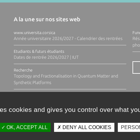
A la une sur nos sites web
www.universita.corsica
Fund
Année universitaire 2026/2027 - Calendrier des rentrées
Rés
pho
Etudiants & futurs étudiants
Dates de rentrée 2026/2027 | IUT
Recherche
Topology and Fractionalisation in Quantum Matter and
Synthetic Platforms
ses cookies and gives you control over what you
OK, ACCEPT ALL
DENY ALL COOKIES
PERSO
Contacts
Plan d'accès
Espace 