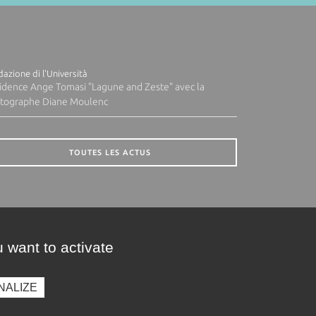
azione di l'Università
idence Ange Tomasi "Lagune and Zeste" avec la
tographe Diane Moulenc
TOUTES LES ACTUS
 want to activate
NALIZE
presse
Photothèque
Recrutement
Marchés publics