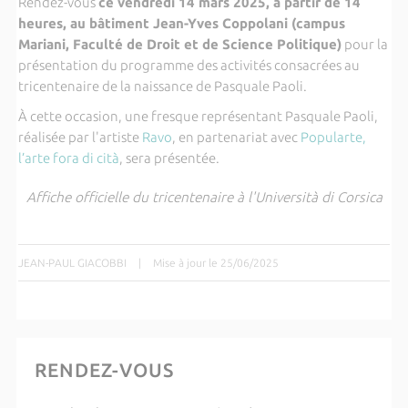
Rendez-vous
ce vendredi 14 mars 2025, à partir de 14
heures, au bâtiment Jean-Yves Coppolani (campus
Mariani, Faculté de Droit et de Science Politique)
pour la
présentation du programme des activités consacrées au
tricentenaire de la naissance de Pasquale Paoli.
À cette occasion, une fresque représentant Pasquale Paoli,
réalisée par l'artiste
Ravo
, en partenariat avec
Popularte,
l’arte fora di cità
, sera présentée.
Affiche officielle du tricentenaire à l'Università di Corsica
JEAN-PAUL GIACOBBI
|
Mise à jour le 25/06/2025
RENDEZ-VOUS