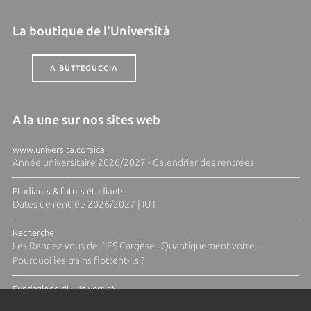
La boutique de l'Università
A BUTTEGUCCIA
A la une sur nos sites web
www.universita.corsica
Année universitaire 2026/2027 - Calendrier des rentrées
Etudiants & futurs étudiants
Dates de rentrée 2026/2027 | IUT
Recherche
Les Rendez-vous de l'IES Cargèse : Quantiquement votre :
Pourquoi les trains flottent-ils ?
Fundazione di l'Università
Résidence Ange Tomasi "Lagune and Zeste" avec la photographe