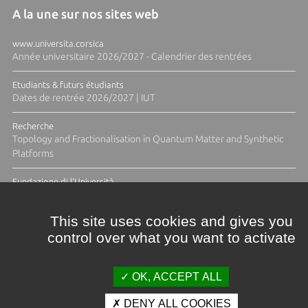
A la une sur nos sites web
www.universita.corsica
Année universitaire 2026/2027 - Calendrier des rentrées
Etudiants & futurs étudiants
Dates de rentrée 2026/2027 | IUT
Recherche
Topology and Fractionalisation in Quantum Matter and Synthetic
Platforms
Fundazione di l'Università
Résidence Ange Tomasi "Lagune and Zeste" avec la photographe
Diane Moulenc
This site uses cookies and gives you
control over what you want to activate
TOUTES LES ACTUS
OK, ACCEPT ALL
DENY ALL COOKIES