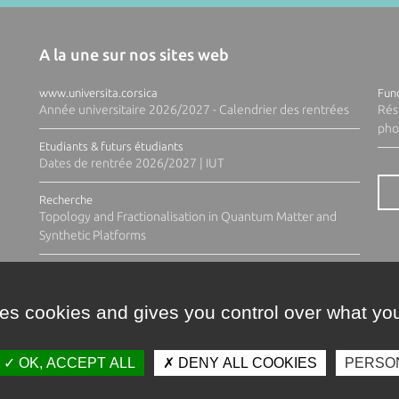
A la une sur nos sites web
www.universita.corsica
Fund
Année universitaire 2026/2027 - Calendrier des rentrées
Rés
pho
Etudiants & futurs étudiants
Dates de rentrée 2026/2027 | IUT
Recherche
Topology and Fractionalisation in Quantum Matter and
Synthetic Platforms
ses cookies and gives you control over what you
OK, ACCEPT ALL
DENY ALL COOKIES
PERSO
Contacts
Plan d'accès
Espace 