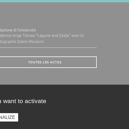
azione di l'Università
idence Ange Tomasi "Lagune and Zeste" avec la
tographe Diane Moulenc
TOUTES LES ACTUS
 want to activate
NALIZE
presse
Photothèque
Recrutement
Marchés publics