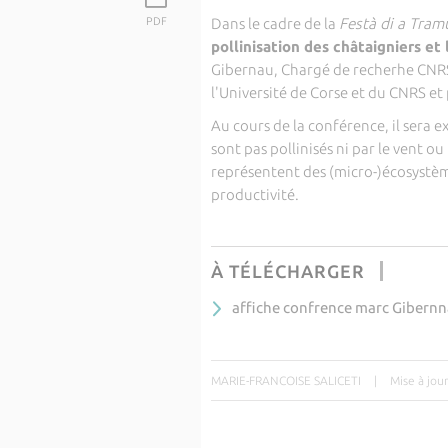
PDF
Dans le cadre de la
Festà di a Tram
pollinisation des châtaigniers et
Gibernau, Chargé de recherhe CNRS
l'Université de Corse et du CNRS et
Au cours de la conférence, il sera e
sont pas pollinisés ni par le vent ou
représentent des (micro-)écosystème
productivité.
À TÉLÉCHARGER
affiche confrence marc Gibern
MARIE-FRANCOISE SALICETI
|
Mise à jou