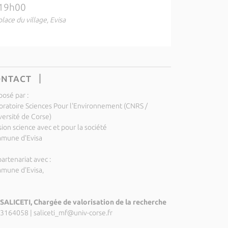
19h00
place du village, Evisa
ONTACT
posé par :
oratoire Sciences Pour l'Environnement (CNRS /
versité de Corse)
ion science avec et pour la société
mune d'Evisa
artenariat avec :
mune d'Evisa,
SALICETI, Chargée de valorisation de la recherche
3164058
|
saliceti_mf@univ-corse.fr