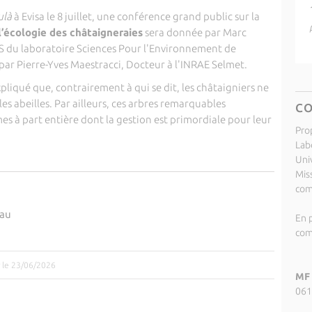
ulà
à Evisa le 8 juillet, une conférence grand public sur la
 l’écologie des châtaigneraies
sera donnée par Marc
 du laboratoire Sciences Pour l'Environnement de
 par Pierre-Yves Maestracci, Docteur à l'INRAE Selmet.
xpliqué que, contrairement à qui se dit, les châtaigniers ne
 les abeilles. Par ailleurs, ces arbres remarquables
C
s à part entière dont la gestion est primordiale pour leur
Pro
Lab
Uni
Miss
com
nau
En p
com
r le 23/06/2026
MF 
061