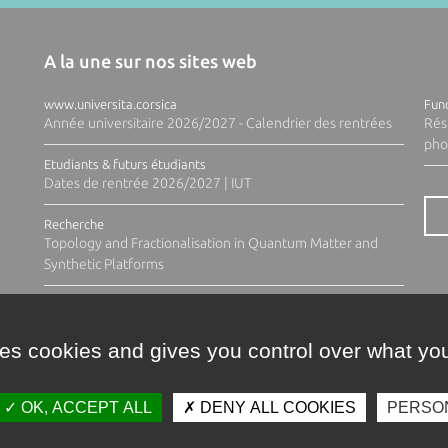
A la une sur nos sites web
www.universita.corsica
Fund
Année universitaire 2026/2027 - Calendrier des rentrées
Rés
pho
Etudiants & futurs étudiants
Dates de rentrée 2026/2027 | IUT
Recherche
Topology and Fractionalisation in Quantum Matter and
Synthetic Platforms
ses cookies and gives you control over what you
OK, ACCEPT ALL
DENY ALL COOKIES
PERSO
Contacts
Plan d'accès
Espace 