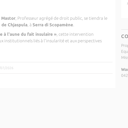
 Mastor
, Professeur agrégé de droit public, se tiendra le
 de Chjaspula
, à
Serra di Scopamène
.
 à l'aune du fait insulaire »
, cette intervention
C
 institutionnels liés à l'insularité et aux perspectives
Pro
Equ
Miss
1/07/2026
Wan
042