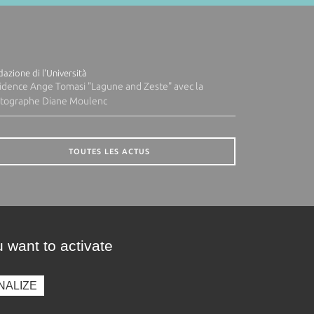
azione di l'Università
idence Ange Tomasi "Lagune and Zeste" avec la
tographe Diane Moulenc
TOUTES LES ACTUS
 want to activate
NALIZE
presse
Photothèque
Recrutement
Marchés publics