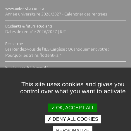
www.universita.corsica
Année universitaire 2026/2027 - Calendrier des rentrées
Etudiants & futurs étudiants
Dates de rentrée 2026/2027 | IUT
Recherche
Les Rendez-vous de l'IES Cargèse : Quantiquement votre :
Pourquoi les trains flottent-ils ?
Fundazione di l'Università
Résidence Ange Tomasi "Lagune and Zeste" avec la photographe
Diane Moulenc
This site uses cookies and gives you
control over what you want to activate
TOUTES LES ACTUS
OK, ACCEPT ALL
DENY ALL COOKIES
Crédits et mentions légales
PERSONALIZE