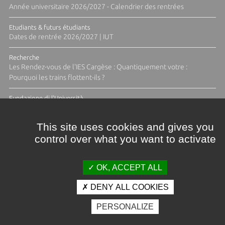
Année universitaire 2026/2027 - Calendrier des rentrées
Etudiants & futurs étudiants
Dates de rentrée 2026/2027 | IUT
Recherche
Les Rendez-vous de l'IES Cargèse : Quantiquement votre :
Pourquoi les trains flottent-ils ?
Fundazione di l'Università
Résidence Ange Tomasi "Lagune and Zeste" avec la photographe
Diane Moulenc
This site uses cookies and gives you
control over what you want to activate
TOUTES LES ACTUS
OK, ACCEPT ALL
DENY ALL COOKIES
Crédits et mentions légales
PERSONALIZE
Contacts
Plan d'accès
Espace presse
Photothèque
Recrutement
Marchés publics