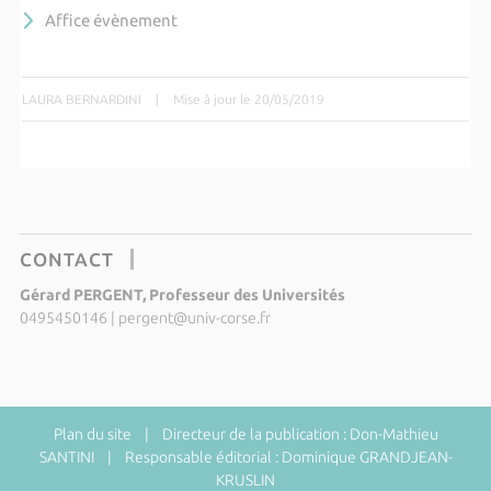
Affice évènement
LAURA BERNARDINI
|
Mise à jour le 20/05/2019
CONTACT
Gérard PERGENT, Professeur des Universités
0495450146
|
pergent@univ-corse.fr
Plan du site
| Directeur de la publication : Don-Mathieu
SANTINI | Responsable éditorial : Dominique GRANDJEAN-
KRUSLIN