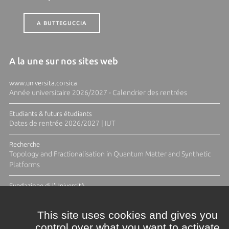
A BUTTEGUCCIA
A la une sur nos sites web
www.universita.corsica
Année universitaire 2026/2027 - Calendrier des rentrées
Etudiants & futurs étudiants
Dates de rentrée 2026/2027 | IUT
Recherche
Topology and Fractionalisation in Quantum Matter and Synthetic
Platforms
Fundazione di l'Università
Résidence Ange Tomasi "Lagune and Zeste" avec la photographe
Diane Moulenc
This site uses cookies and gives you
control over what you want to activate