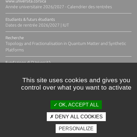
www.universita.corsica
Année universitaire 2026/2027 - Calendrier des rentrées
Etudiants & futurs étudiants
Dates de rentrée 2026/2027 | IUT
Recherche
Topology and Fractionalisation in Quantum Matter and Synthetic
Platforms
Fundazione di l'Università
Résidence Ange Tomasi "Lagune and Zeste" avec la photographe
Diane Moulenc
This site uses cookies and gives you
control over what you want to activate
TOUTES LES ACTUS
OK, ACCEPT ALL
DENY ALL COOKIES
Crédits et mentions légales
PERSONALIZE
Contacts
Plan d'accès
Espace presse
Photothèque