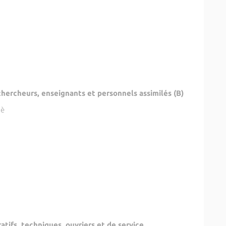
hercheurs, enseignants et personnels assimilés (B)
pè
tifs, techniques, ouvriers et de service