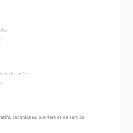
ales
pè
lines de santé
pè
tifs, techniques, ouvriers et de service