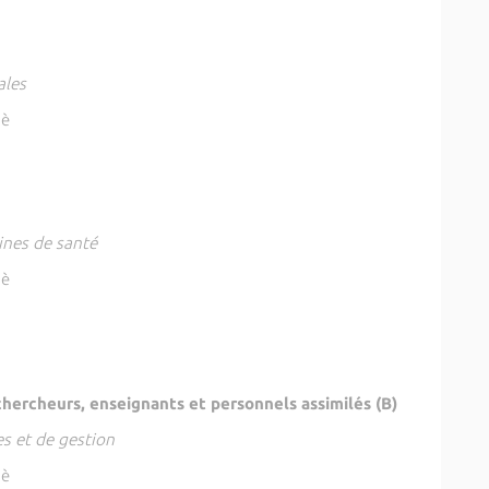
ales
pè
lines de santé
pè
hercheurs, enseignants et personnels assimilés (B)
es et de gestion
pè