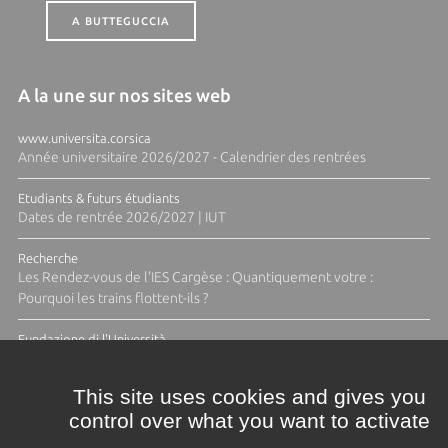
A BUTTEGUCCIA
A la une sur nos sites web
www.universita.corsica
Année universitaire 2026/2027 - Calendrier des rentrées
Etudiants & futurs étudiants
Dates de rentrée 2026/2027 | IUT
Recherche
Les Rendez-vous de l'IES Cargèse : Quantiquement votre :
Pourquoi les trains flottent-ils ?
Fundazione di l'Università
Résidence Ange Tomasi "Lagune and Zeste" avec la photographe
Diane Moulenc
This site uses cookies and gives you
control over what you want to activate